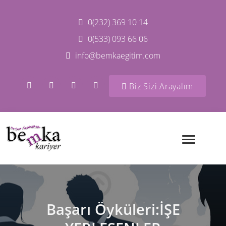
0(232) 369 10 14
0(533) 093 66 06
info@bemkaegitim.com
Biz Sizi Arayalım
Başarı Öyküleri:İŞE